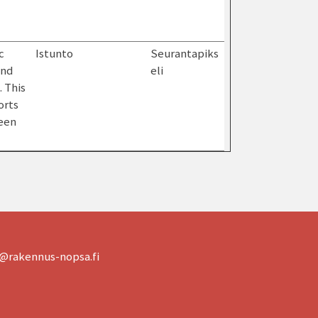
c
Istunto
Seurantapiks
and
eli
 This
orts
ween
@rakennus-nopsa.fi