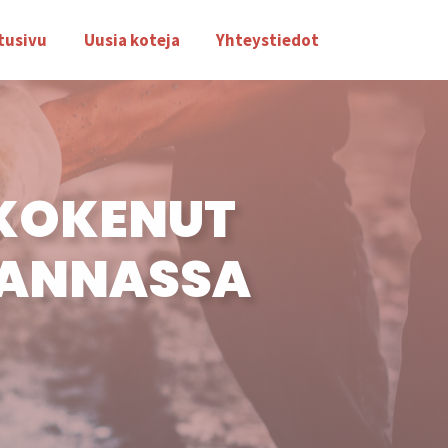
tusivu
Uusia koteja
Yhteystiedot
 KOKENUT
RANNASSA