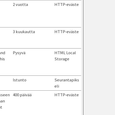
2 vuotta
HTTP-eväste
3 kuukautta
HTTP-eväste
and
Pysyvä
HTML Local
his
Storage
Istunto
Seurantapiks
eli
äkseen
400 päivää
HTTP-eväste
aan
ut