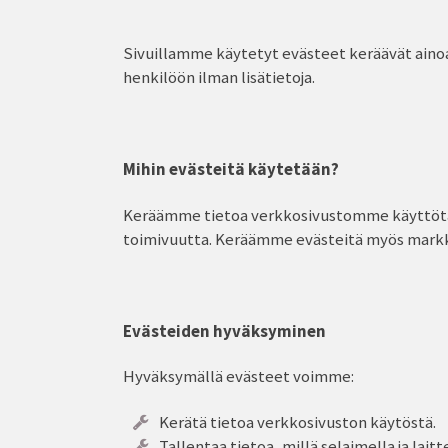
Sivuillamme käytetyt evästeet keräävät ainoas
henkilöön ilman lisätietoja.
Mihin evästeitä käytetään?
Keräämme tietoa verkkosivustomme käyttöta
toimivuutta. Keräämme evästeitä myös markk
Evästeiden hyväksyminen
Hyväksymällä evästeet voimme:
Kerätä tietoa verkkosivuston käytöstä.
Tallentaa tietoa, millä selaimella ja lait