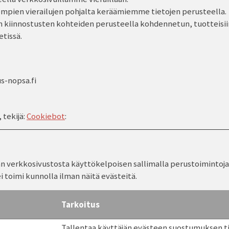
empien vierailujen pohjalta keräämiemme tietojen perusteella.
än kiinnostusten kohteiden perusteella kohdennetun, tuotteis
etissä.
s-nopsa.fi
 tekijä:
Cookiebot
:
erkkosivustosta käyttökelpoisen sallimalla perustoimintoja ku
i toimi kunnolla ilman näitä evästeitä.
Tarkoitus
Tallentaa käyttäjän evästeen suostumuksen t