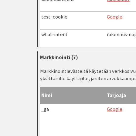
test_cookie
Google
what-intent
rakennus-nop
Markkinointi (7)
Markkinointievästeitä käytetään verkkosivust
yksittäisille käyttäjille, ja siten arvokkaampi
Nimi
Tarjoaja
_ga
Google