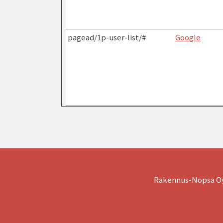
pagead/1p-user-list/#
Google
Rakennus-Nopsa Oy 