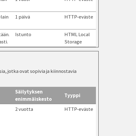
lain
1 päivä
HTTP-eväste
tään.
Istunto
HTML Local
sti.
Storage
, jotka ovat sopivia ja kiinnostavia
Säilytyksen
Tyyppi
enimmäiskesto
2 vuotta
HTTP-eväste