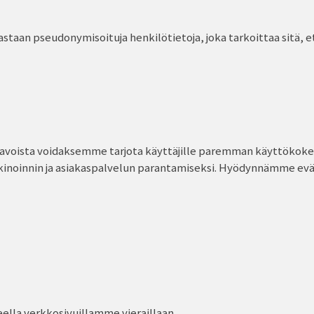
taan pseudonymisoituja henkilötietoja, joka tarkoittaa sitä, e
voista voidaksemme tarjota käyttäjille paremman käyttökok
inoinnin ja asiakaspalvelun parantamiseksi. Hyödynnämme ev
teella verkkosivuillamme vieraillaan.