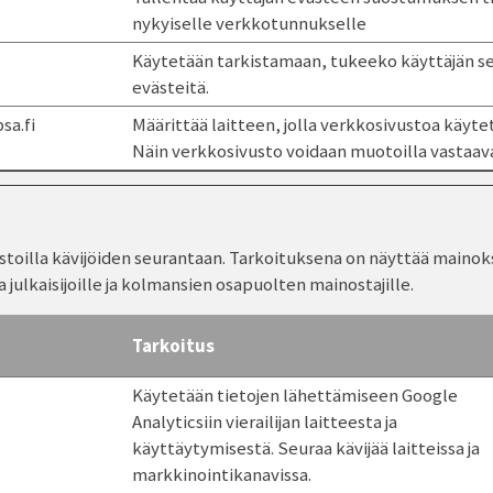
nykyiselle verkkotunnukselle
Käytetään tarkistamaan, tukeeko käyttäjän se
evästeitä.
sa.fi
Määrittää laitteen, jolla verkkosivustoa käyte
Näin verkkosivusto voidaan muotoilla vastaava
oilla kävijöiden seurantaan. Tarkoituksena on näyttää mainoksia
a julkaisijoille ja kolmansien osapuolten mainostajille.
Tarkoitus
Käytetään tietojen lähettämiseen Google
Analyticsiin vierailijan laitteesta ja
käyttäytymisestä. Seuraa kävijää laitteissa ja
markkinointikanavissa.