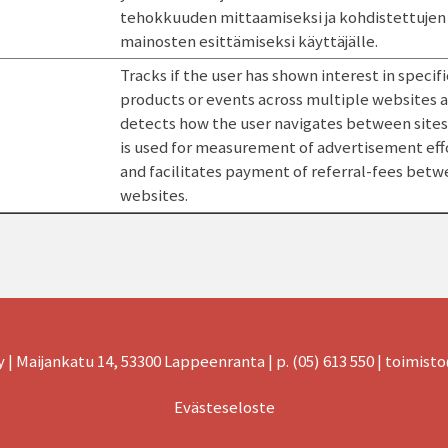
tehokkuuden mittaamiseksi ja kohdistettujen
mainosten esittämiseksi käyttäjälle.
Tracks if the user has shown interest in specifi
products or events across multiple websites 
detects how the user navigates between sites.
is used for measurement of advertisement eff
and facilitates payment of referral-fees bet
websites.
| Maijankatu 14, 53300 Lappeenranta | p.
(05) 613 550
|
toimisto
Evästeseloste