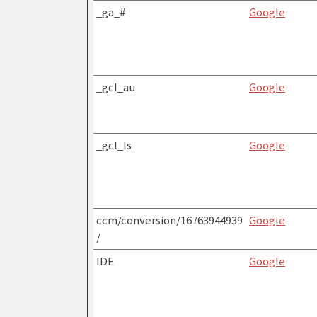
_ga_#
Google
_gcl_au
Google
_gcl_ls
Google
ccm/conversion/16763944939
Google
/
IDE
Google