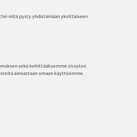
ttei niitä pysty yhdistämään yksittäiseen
emuksen sekä kehittääksemme sivuston
ästeitä ainoastaan omaan käyttöömme.